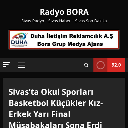
Skip
Radyo BORA
to
content
Sivas Radyo – Sivas Haber – Sivas Son Dakika
92.0
Primary
Menu
Sivas’ta Okul Sporları
Basketbol Küçükler Kız-
Erkek Yarı Final
Müsabakaları Sona Erdi