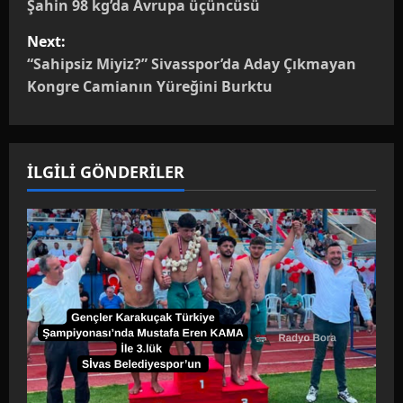
Şahin 98 kg’da Avrupa üçüncüsü
s
Next:
t
“Sahipsiz Miyiz?” Sivasspor’da Aday Çıkmayan
Kongre Camianın Yüreğini Burktu
n
a
İLGİLİ GÖNDERİLER
v
i
g
a
t
i