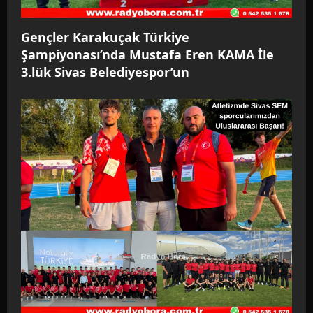
o
n
Gençler Karakuçak Türkiye
Şampiyonası’nda Mustafa Eren KAMA İle
3.lük Sivas Belediyespor’un