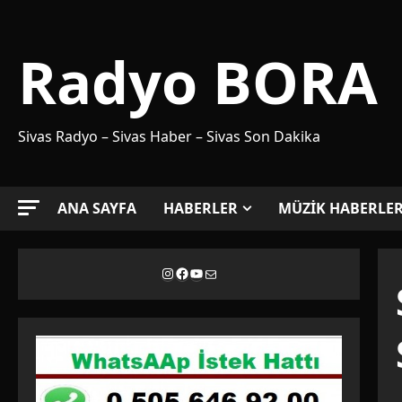
Skip
to
Radyo BORA
content
Sivas Radyo – Sivas Haber – Sivas Son Dakika
ANA SAYFA
HABERLER
MÜZİK HABERLER
Instagram
Facebook
YouTube
E-posta