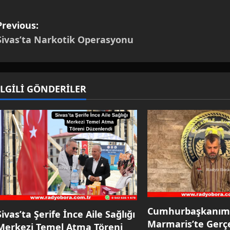
P
Previous:
Sivas’ta Narkotik Operasyonu
o
s
t
İLGİLİ GÖNDERİLER
n
a
v
i
g
Cumhurbaşkanımı
Sivas’ta Şerife İnce Aile Sağlığı
a
Marmaris’te Gerçe
Merkezi Temel Atma Töreni