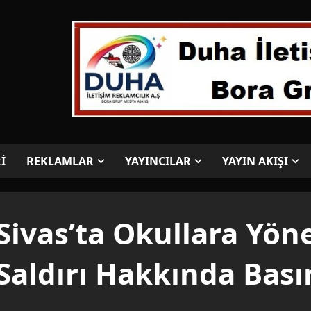
İ
REKLAMLAR
YAYINCILAR
YAYIN AKIŞI
Sivas’ta Okullara Yön
Saldırı Hakkında Bası