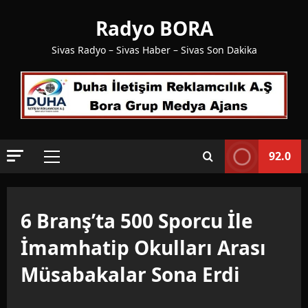
Skip
Radyo BORA
to
content
Sivas Radyo – Sivas Haber – Sivas Son Dakika
92.0
Primary
Menu
6 Branş’ta 500 Sporcu İle
İmamhatip Okulları Arası
Müsabakalar Sona Erdi