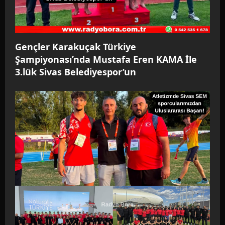
i
o
n
Gençler Karakuçak Türkiye
Şampiyonası’nda Mustafa Eren KAMA İle
3.lük Sivas Belediyespor’un