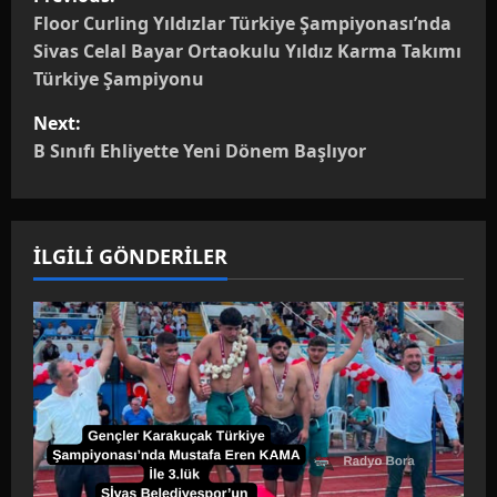
o
Floor Curling Yıldızlar Türkiye Şampiyonası’nda
Sivas Celal Bayar Ortaokulu Yıldız Karma Takımı
s
Türkiye Şampiyonu
t
Next:
B Sınıfı Ehliyette Yeni Dönem Başlıyor
n
a
İLGİLİ GÖNDERİLER
v
i
g
a
t