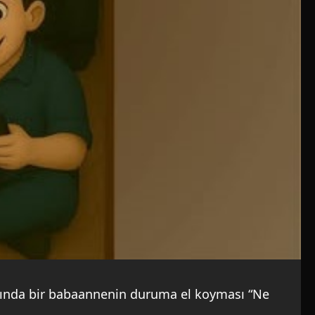
karşısında bir babaannenin duruma el koyması “Ne