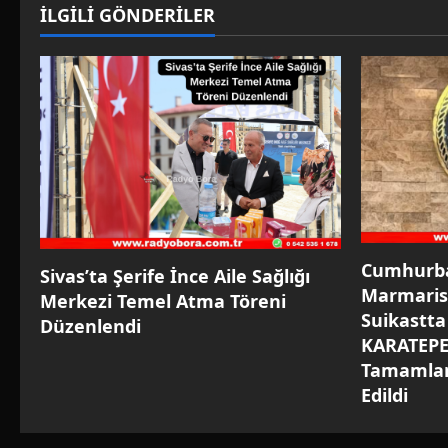
v
İLGİLİ GÖNDERİLER
i
g
a
t
i
o
Cumhurba
Sivas’ta Şerife İnce Aile Sağlığı
Marmaris’
n
Merkezi Temel Atma Töreni
Suikastta
Düzenlendi
KARATEPE 
Tamamlan
Edildi