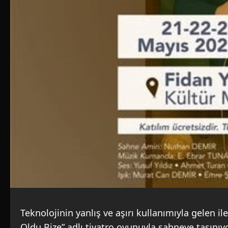
Teknolojinin yanlış ve aşırı kullanımıyla gelen il
Oldu Bize” adlı tiyatro oyunuyla sahneye taşınıy