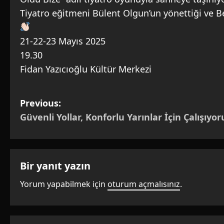
Tiyatro eğitmeni Bülent Olgun’un yönettiği ve B
21-22-23 Mayıs 2025
19.30
Fidan Yazıcıoğlu Kültür Merkezi
P
Previous:
Güvenli Yollar, Konforlu Yarınlar İçin Çalışıyor
o
s
t
Bir yanıt yazın
Yorum yapabilmek için
oturum açmalısınız
.
n
a