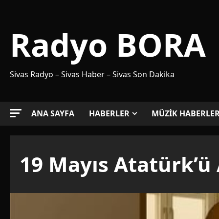
Skip
to
Radyo BORA
content
Sivas Radyo – Sivas Haber – Sivas Son Dakika
ANA SAYFA
HABERLER
MÜZİK HABERLER
19 Mayıs Atatürk’ü